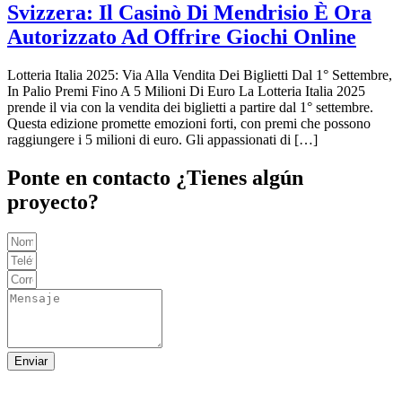
Svizzera: Il Casinò Di Mendrisio È Ora
Autorizzato Ad Offrire Giochi Online
Lotteria Italia 2025: Via Alla Vendita Dei Biglietti Dal 1° Settembre,
In Palio Premi Fino A 5 Milioni Di Euro La Lotteria Italia 2025
prende il via con la vendita dei biglietti a partire dal 1° settembre.
Questa edizione promette emozioni forti, con premi che possono
raggiungere i 5 milioni di euro. Gli appassionati di […]
Ponte en contacto ¿Tienes algún
proyecto?
Enviar