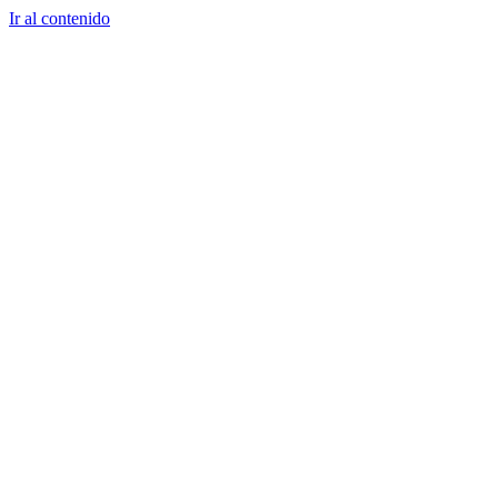
Ir al contenido