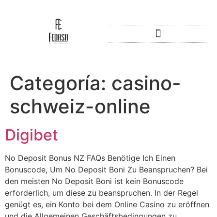
Categoría:
casino-
schweiz-online
Digibet
No Deposit Bonus NZ FAQs Benötige Ich Einen
Bonuscode, Um No Deposit Boni Zu Beanspruchen? Bei
den meisten No Deposit Boni ist kein Bonuscode
erforderlich, um diese zu beanspruchen. In der Regel
genügt es, ein Konto bei dem Online Casino zu eröffnen
und die Allgemeinen Geschäftsbedingungen zu