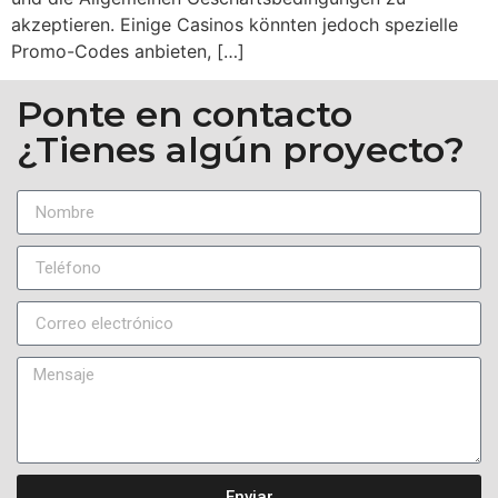
akzeptieren. Einige Casinos könnten jedoch spezielle
Promo-Codes anbieten, […]
Ponte en contacto
¿Tienes algún proyecto?
Enviar