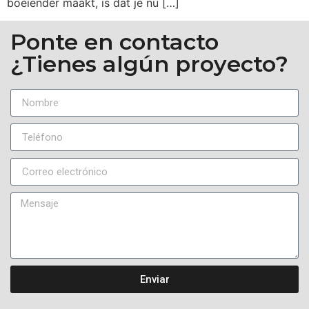
boeiender maakt, is dat je nu […]
Ponte en contacto
¿Tienes algún proyecto?
Enviar