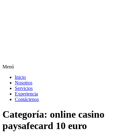
Menú
Inicio
Nosotros
Servicios
Experiencia
Contáctenos
Categoría:
online casino
paysafecard 10 euro