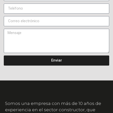
Enviar
Somos una empresa con más de 10 años de
experiencia en el sector constructor, que