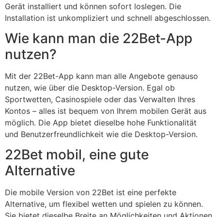
Gerät installiert und können sofort loslegen. Die
Installation ist unkompliziert und schnell abgeschlossen.
Wie kann man die 22Bet-App
nutzen?
Mit der 22Bet-App kann man alle Angebote genauso
nutzen, wie über die Desktop-Version. Egal ob
Sportwetten, Casinospiele oder das Verwalten Ihres
Kontos – alles ist bequem von Ihrem mobilen Gerät aus
möglich. Die App bietet dieselbe hohe Funktionalität
und Benutzerfreundlichkeit wie die Desktop-Version.
22Bet mobil, eine gute
Alternative
Die mobile Version von 22Bet ist eine perfekte
Alternative, um flexibel wetten und spielen zu können.
Sie bietet dieselbe Breite an Möglichkeiten und Aktionen