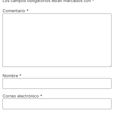
Los campos obligatorios están marcados con
*
Comentario
*
Nombre
*
Correo electrónico
*