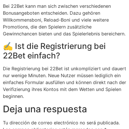
Bei 22Bet kann man sich zwischen verschiedenen
Bonusangeboten entscheiden. Dazu gehören
Willkommensboni, Reload-Boni und viele weitere
Promotions, die den Spielern zusätzliche
Gewinnchancen bieten und das Spielerlebnis bereichern.
✍️ Ist die Registrierung bei
22Bet einfach?
Die Registrierung bei 22Bet ist unkompliziert und dauert
nur wenige Minuten. Neue Nutzer müssen lediglich ein
einfaches Formular ausfüllen und können direkt nach der
Verifizierung ihres Kontos mit dem Wetten und Spielen
beginnen.
Deja una respuesta
Tu dirección de correo electrónico no será publicada.