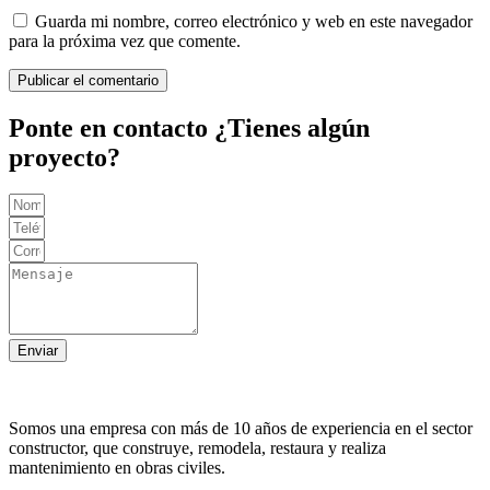
Guarda mi nombre, correo electrónico y web en este navegador
para la próxima vez que comente.
Ponte en contacto ¿Tienes algún
proyecto?
Enviar
Somos una empresa con más de 10 años de experiencia en el sector
constructor, que construye, remodela, restaura y realiza
mantenimiento en obras civiles.