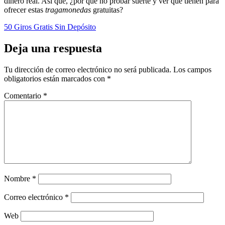
dinero real. Así que, ¿por qué no probar suerte y ver qué tienen para
ofrecer estas
tragamonedas
gratuitas?
50 Giros Gratis Sin Depósito
Deja una respuesta
Tu dirección de correo electrónico no será publicada.
Los campos
obligatorios están marcados con
*
Comentario
*
Nombre
*
Correo electrónico
*
Web