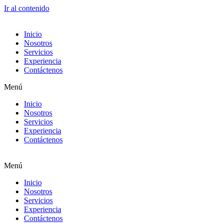
Ir al contenido
Inicio
Nosotros
Servicios
Experiencia
Contáctenos
Menú
Inicio
Nosotros
Servicios
Experiencia
Contáctenos
Menú
Inicio
Nosotros
Servicios
Experiencia
Contáctenos