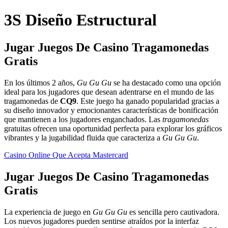
3S Diseño Estructural
Jugar Juegos De Casino Tragamonedas
Gratis
En los últimos 2 años,
Gu Gu Gu
se ha destacado como una opción
ideal para los jugadores que desean adentrarse en el mundo de las
tragamonedas de
CQ9
. Este juego ha ganado popularidad gracias a
su diseño innovador y emocionantes características de bonificación
que mantienen a los jugadores enganchados. Las
tragamonedas
gratuitas ofrecen una oportunidad perfecta para explorar los gráficos
vibrantes y la jugabilidad fluida que caracteriza a
Gu Gu Gu
.
Casino Online Que Acepta Mastercard
Jugar Juegos De Casino Tragamonedas
Gratis
La experiencia de juego en
Gu Gu Gu
es sencilla pero cautivadora.
Los nuevos jugadores pueden sentirse atraídos por la interfaz