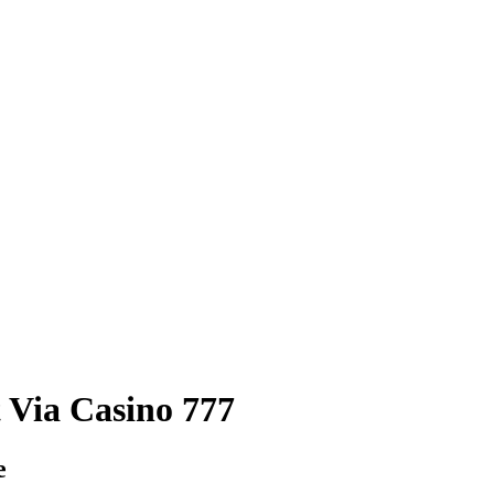
 Via Casino 777
e