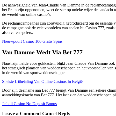
De aanwezigheid van Jean-Claude Van Damme in de reclamecampagne 
het Frans zijn opgenomen, weet de ster op unieke wijze de aandacht
de wereld van online casino’s.
De reclamecampagnes zijn zorgvuldig geproduceerd om de essentie van 
de campagne ook de vele voordelen van spelen bij Casino 777, zoals r
als ervaren spelers.
Nieuwpoort Casino 100 Gratis Spins
Van Damme Wedt Via Bet 777
Naast zijn liefde voor gokkasten, blijkt Jean-Claude Van Damme ook ee
het strategisch plaatsen van weddenschappen en het voorspellen van spo
in de wereld van sportweddenschappen.
Snelste Uitbetaling Van Online Casinos In België
Door zijn deelname aan Bet 777 brengt Van Damme een zekere charme en
aantrekkingskracht van Bet 777. Het laat zien dat weddenschappen pla
Jetbull Casino No Deposit Bonus
Leave a Comment Cancel Reply