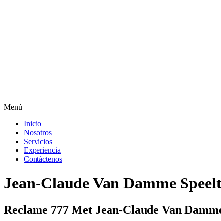
Menú
Inicio
Nosotros
Servicios
Experiencia
Contáctenos
Jean-Claude Van Damme Speelt
Reclame 777 Met Jean-Claude Van Damm