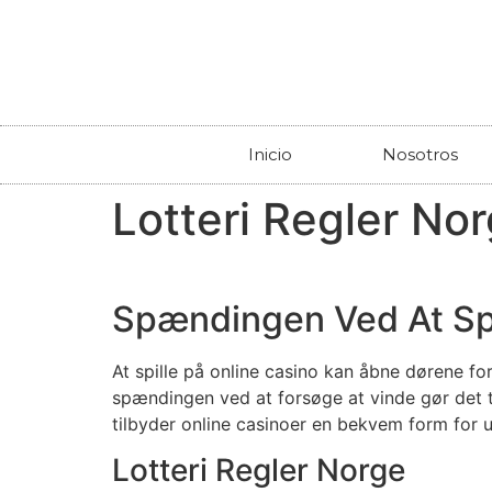
Inicio
Nosotros
Lotteri Regler No
Spændingen Ved At Spi
At spille på online casino kan åbne dørene for
spændingen ved at forsøge at vinde gør det ti
tilbyder online casinoer en bekvem form for 
Lotteri Regler Norge