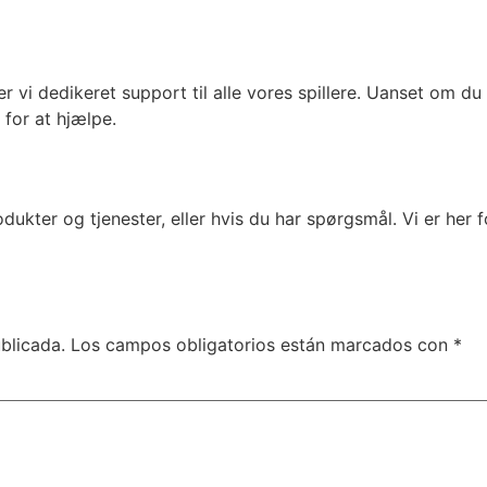
er vi dedikeret support til alle vores spillere. Uanset om du
for at hjælpe.
kter og tjenester, eller hvis du har spørgsmål. Vi er her f
blicada.
Los campos obligatorios están marcados con
*