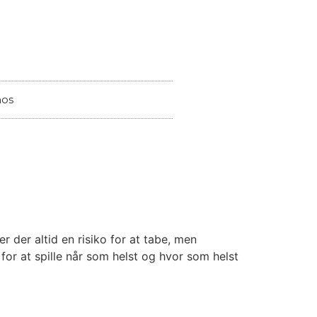
nos
r der altid en risiko for at tabe, men
for at spille når som helst og hvor som helst