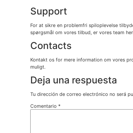
Support
For at sikre en problemfri spiloplevelse tilbyd
spørgsmål om vores tilbud, er vores team her 
Contacts
Kontakt os for mere information om vores produ
muligt.
Deja una respuesta
Tu dirección de correo electrónico no será pu
Comentario
*