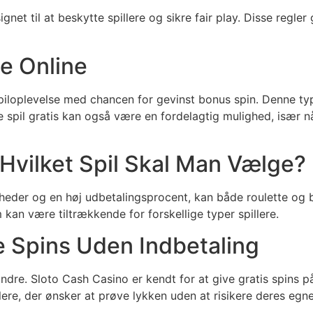
ignet til at beskytte spillere og sikre fair play. Disse regler
e Online
spiloplevelse med chancen for gevinst bonus spin. Denne t
 spil gratis kan også være en fordelagtig mulighed, især n
 Hvilket Spil Skal Man Vælge?
gheder og en høj udbetalingsprocent, kan både roulette og b
 kan være tiltrækkende for forskellige typer spillere.
e Spins Uden Indbetaling
dre. Sloto Cash Casino er kendt for at give gratis spins p
illere, der ønsker at prøve lykken uden at risikere deres egn