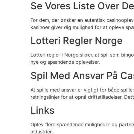
Se Vores Liste Over De
For dem, der ønsker en autentisk casinoopleve
kasinoer giver dig mulighed for at opleve sp
Lotteri Regler Norge
Lotteri regler i Norge sikrer, at spil som bin
nye og spændende oplevelser.
Spil Med Ansvar På C
At spille med ansvar er vigtigt for både spille
retningslinjer for at opnå driftstilladelser. De
Links
Oplev flere spændende muligheder og partne
industrien.