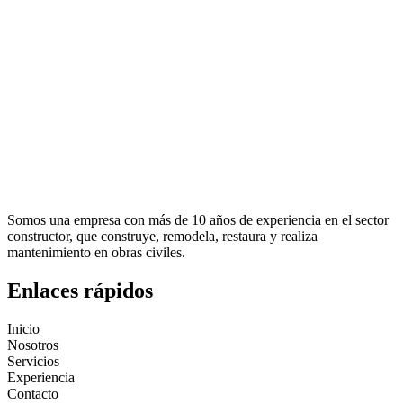
Somos una empresa con más de 10 años de experiencia en el sector
constructor, que construye, remodela, restaura y realiza
mantenimiento en obras civiles.
Enlaces rápidos
Inicio
Nosotros
Servicios
Experiencia
Contacto