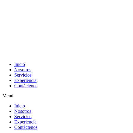
Inicio
Nosotros
Servicios
Experiencia
Contáctenos
Menú
Inicio
Nosotros
Servicios
Experiencia
Contáctenos