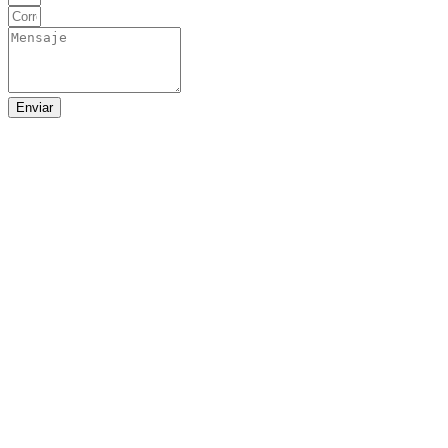
Enviar