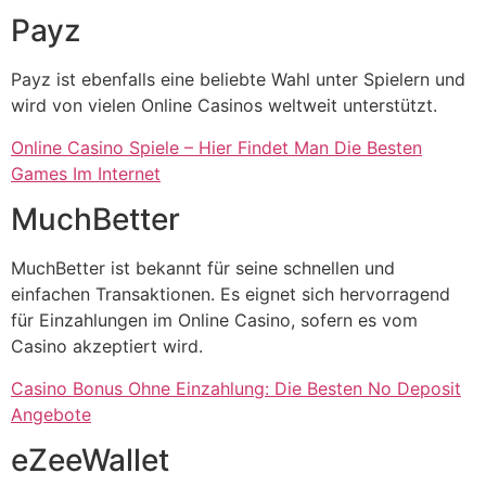
Payz
Payz ist ebenfalls eine beliebte Wahl unter Spielern und
wird von vielen Online Casinos weltweit unterstützt.
Online Casino Spiele – Hier Findet Man Die Besten
Games Im Internet
MuchBetter
MuchBetter ist bekannt für seine schnellen und
einfachen Transaktionen. Es eignet sich hervorragend
für Einzahlungen im Online Casino, sofern es vom
Casino akzeptiert wird.
Casino Bonus Ohne Einzahlung: Die Besten No Deposit
Angebote
eZeeWallet