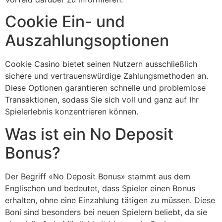
Cookie Ein- und
Auszahlungsoptionen
Cookie Casino bietet seinen Nutzern ausschließlich
sichere und vertrauenswürdige Zahlungsmethoden an.
Diese Optionen garantieren schnelle und problemlose
Transaktionen, sodass Sie sich voll und ganz auf Ihr
Spielerlebnis konzentrieren können.
Was ist ein No Deposit
Bonus?
Der Begriff «No Deposit Bonus» stammt aus dem
Englischen und bedeutet, dass Spieler einen Bonus
erhalten, ohne eine Einzahlung tätigen zu müssen. Diese
Boni sind besonders bei neuen Spielern beliebt, da sie