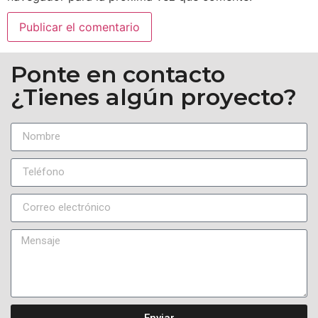
Ponte en contacto
¿Tienes algún proyecto?