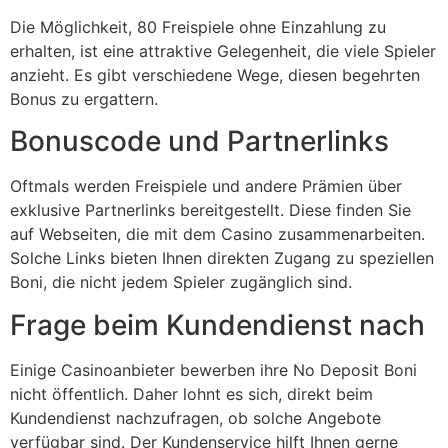
Die Möglichkeit, 80 Freispiele ohne Einzahlung zu
erhalten, ist eine attraktive Gelegenheit, die viele Spieler
anzieht. Es gibt verschiedene Wege, diesen begehrten
Bonus zu ergattern.
Bonuscode und Partnerlinks
Oftmals werden Freispiele und andere Prämien über
exklusive Partnerlinks bereitgestellt. Diese finden Sie
auf Webseiten, die mit dem Casino zusammenarbeiten.
Solche Links bieten Ihnen direkten Zugang zu speziellen
Boni, die nicht jedem Spieler zugänglich sind.
Frage beim Kundendienst nach
Einige Casinoanbieter bewerben ihre No Deposit Boni
nicht öffentlich. Daher lohnt es sich, direkt beim
Kundendienst nachzufragen, ob solche Angebote
verfügbar sind. Der Kundenservice hilft Ihnen gerne