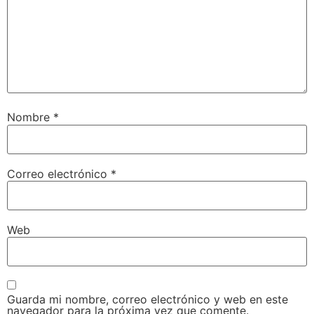
Nombre
*
Correo electrónico
*
Web
Guarda mi nombre, correo electrónico y web en este
navegador para la próxima vez que comente.