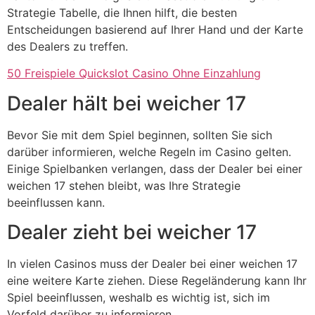
Strategie Tabelle, die Ihnen hilft, die besten
Entscheidungen basierend auf Ihrer Hand und der Karte
des Dealers zu treffen.
50 Freispiele Quickslot Casino Ohne Einzahlung
Dealer hält bei weicher 17
Bevor Sie mit dem Spiel beginnen, sollten Sie sich
darüber informieren, welche Regeln im Casino gelten.
Einige Spielbanken verlangen, dass der Dealer bei einer
weichen 17 stehen bleibt, was Ihre Strategie
beeinflussen kann.
Dealer zieht bei weicher 17
In vielen Casinos muss der Dealer bei einer weichen 17
eine weitere Karte ziehen. Diese Regeländerung kann Ihr
Spiel beeinflussen, weshalb es wichtig ist, sich im
Vorfeld darüber zu informieren.